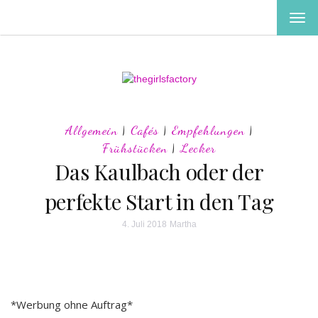
MEN
EIN-
ODE
AUS
Allgemein
|
Cafés
|
Empfehlungen
|
Frühstücken
|
Lecker
Das Kaulbach oder der
perfekte Start in den Tag
4. Juli 2018
Martha
*Werbung ohne Auftrag*